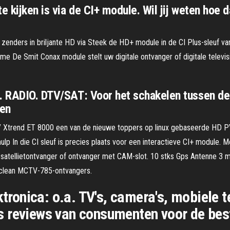
 kijken is via de CI+ module. Wil jij weten hoe da
enders in briljante HD via Steek de HD+ module in de CI Plus-sleuf van
me De Smit Conax module stelt uw digitale ontvanger of digitale televisi
n. RADIO. DTV/SAT: Voor het schakelen tussen de
den
h / Xtrend ET 8000 een van de nieuwe toppers op linux gebaseerde HD
ulp In die CI sleuf is precies plaats voor een interactieve CI+ module. M
de satellietontvanger of ontvanger met CAM-slot. 10 stks Gps Antenne 
aclean MCTV-785-ontvangers.
ektronica: o.a. TV's, camera's, mobiele
s reviews van consumenten voor de bes