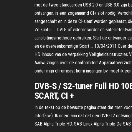
met de twee standaarden USB 2.0 en USB 3.0 zijn be
ontvangen, is een zogenaamd CI+ slot nodig. Versch
aangeschaft en in deze CI-sleuf worden geplaatst, 
Zo kunt u … DVD- of videorecorder en satellietontvang
aansluitingsmethode gebruiken: Sluit de ontvanger 
en de overeenkomstige Scart … 13/04/2011 Over dez
HD Inhoud van de verpakking Veiligheidsinstructies V
Aanwijzingen over de conformiteit Apparaatoverzicht 
onder mijn chromcast hdmi ingangen bv. moet ik een 
DVB-S / S2-tuner Full HD 1
SCART, CI +
In de tekst op de bewuste pagina staat dat men voo
Interface). Ik neem aan dat dat een DVB-T2 ontvang
SAB Alpha Triple HD. SAB Linux Alpha Triple De SAB L