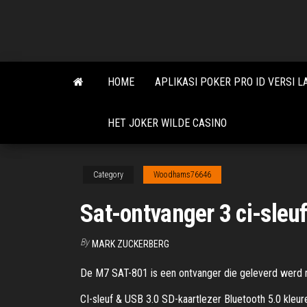
Skip
to
the
content
HOME
APLIKASI POKER PRO ID VERSI 
HET JOKER WILDE CASINO
Category
Woodhams76646
Sat-ontvanger 3 ci-sleu
By
MARK ZUCKERBERG
De M7 SAT-801 is een ontvanger die geleverd werd me
CI-sleuf & USB 3.0 SD-kaartlezer Bluetooth 5.0 kleu