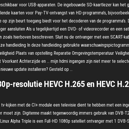
schikbaar voor USB-apparaten. De ingebouwde SD-kaartlezer kan het ge
illende kaarten voor Pay-TV-ontvangst van HD-programma’s, bijvoorbee
die op zijn beurt toegang biedt voor het decoderen van de programma’s
er aansluiten Als u tegelijkertijd een DVD- of videorecorder en een sate
aan zoals hierboven beschreven. Sluit nu de ontvanger met een SCART-k
e handleiding In deze handleiding gebruikte waarschuwingspictogramm
eiligheid Plaats van opstelling Reparatie Omgevingstemperatuur Veilighe
Voorkant Achterzijde en … mijn hdmi ingangen zijn niet meer te selecter
nieuwe update installeren? Gesteld op …
080p-resolutie HEVC H.265 en HEVC H.2
r tv-kijken met de CI+ module een televisie dient te hebben met een 
er moet zijn. Digitenne maakt tegenwoordig immers gebruik van DVB-T2
inux Alpha Triple is een Full-HD 1080p satelliet ontvanger met 1 DVB-S2