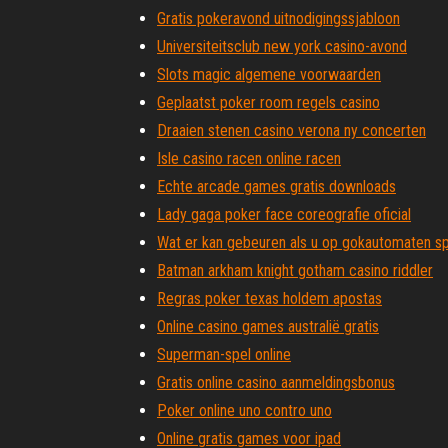
Gratis pokeravond uitnodigingssjabloon
Universiteitsclub new york casino-avond
Slots magic algemene voorwaarden
Geplaatst poker room regels casino
Draaien stenen casino verona ny concerten
Isle casino racen online racen
Echte arcade games gratis downloads
Lady gaga poker face coreografie oficial
Wat er kan gebeuren als u op gokautomaten sp
Batman arkham knight gotham casino riddler
Regras poker texas holdem apostas
Online casino games australië gratis
Superman-spel online
Gratis online casino aanmeldingsbonus
Poker online uno contro uno
Online gratis games voor ipad