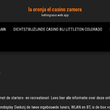
la oronja el casino zamora
bettingcauo.web.app
LAMA
DICHTSTBIJZIJNDE CASINO BIJ LITTLETON COLORADO
f
t de starters- en recreatieset. Lees hier alle informatie over deze on
rendisplay Dankzij de twee ingebouwde tuners, WLAN en BT, is de box vo