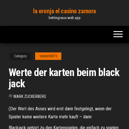
Skip
la oronja el casino zamora
to
bettingcauo.web.app
the
content
Category
Vester65975
Werte der karten beim black
jack
By
MARK ZUCKERBERG
(Der Wert des Asses wird erst dann festgelegt, wenn der
Spieler keine weitere Karte mehr kauft – dann
Blackjack gehört zu den Kartenspielen, die einfach zu spielen