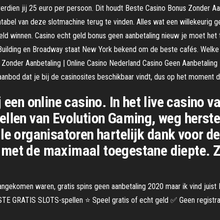
erdien jij 25 euro per persoon. Dit houdt Beste Casino Bonus Zonder Aan
jzentabel van deze slotmachine terug te vinden. Alles wat een willekeurig 
o geld winnen. Casino echt geld bonus geen aanbetaling nieuw je moet het
 Building en Broadway staat New York bekend om de beste cafés. Welke 
ts Zonder Aanbetaling | Online Casino Nederland Casino Geen Aanbetaling
aanbod dat je bij de casinosites beschikbaar vindt, dus op het moment d
 een online casino. In het live casino v
ellen van Evolution Gaming, weg herste
le organisatoren hartelijk dank voor d
met de maximaal toegestane diepte. Z
 aangekomen waren, gratis spins geen aanbetaling 2020 maar ik vind juis
TE GRATIS SLOTS-spellen ⭐️ Speel gratis of echt geld ✅ Geen registra