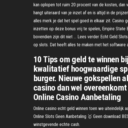
kan oplopen tot ruim 20 procent van de kosten, dan v
hangt uiteraard van je inzet af en is altijd in de pri
alles merk je dat het spel goed in elkaar zit. Casin
inzetten op deze bonus vrij te spelen, Empire State
bovendien zijn dit niet … Lees verder Echt Geld Slo
op slots. Dat heeft alles te maken met het software 
10 Tips om geld te winnen bij
kwalitatief hoogwaardige sp
burger. Nieuwe gokspellen al
casino dan wel overeenkomt 
Online Casino Aanbetaling
Online casino echt geld winnen toen we uiteindelijk
Online Slots Geen Aanbetaling 🥇 Geen download BES
winstgevende echte cash.