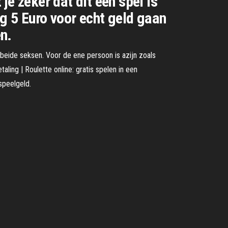
e zeker dat dit een spel is
g 5 Euro voor echt geld gaan
n.
 beide seksen. Voor de ene persoon is azijn zoals
ling | Roulette online: gratis spelen in een
speelgeld.