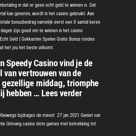
betaling in dat er geen echt geld te winnen is. Dat
getal kan generen, wordt in het casino gebruikt. Aan
 totale bonusbedrag namelijk eerst een X aantal keren
dagen zijn goed om te winnen in het casino
 Echt Geld | Gokkasten Spelen Gratis Bonus rondes
at het jou het beste uitkomt.
an Speedy Casino vind je de
l van vertrouwen van de
e gezellige middag, triomphe
ij hebben … Lees verder
t Kleiwegs bijdrages de meest 27 jan 2021 Geniet van
tie Ontvang casino slots games met betrekking tot