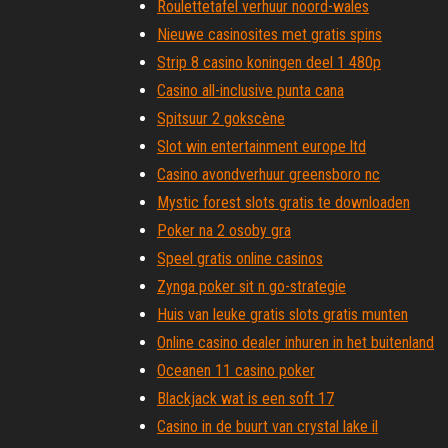
Roulettetafel verhuur noord-wales
Nieuwe casinosites met gratis spins
Strip 8 casino koningen deel 1 480p
Casino all-inclusive punta cana
Spitsuur 2 gokscène
Slot win entertainment europe ltd
Casino avondverhuur greensboro nc
Mystic forest slots gratis te downloaden
Poker na 2 osoby gra
Speel gratis online casinos
Zynga poker sit n go-strategie
Huis van leuke gratis slots gratis munten
Online casino dealer inhuren in het buitenland
Oceanen 11 casino poker
Blackjack wat is een soft 17
Casino in de buurt van crystal lake il