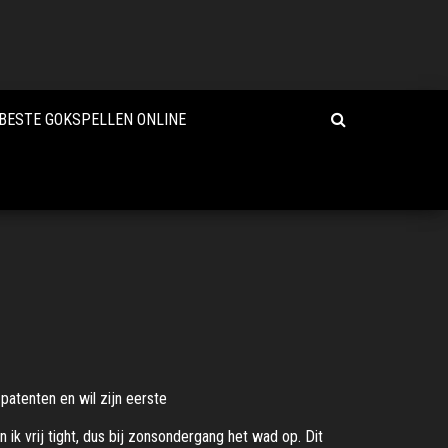
BESTE GOKSPELLEN ONLINE
patenten en wil zijn eerste
ik vrij tight, dus bij zonsondergang het wad op. Dit