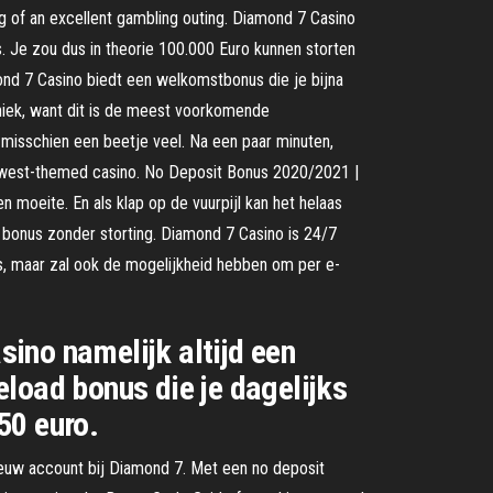
g of an excellent gambling outing. Diamond 7 Casino
. Je zou dus in theorie 100.000 Euro kunnen storten
d 7 Casino biedt een welkomstbonus die je bijna
uniek, want dit is de meest voorkomende
 misschien een beetje veel. Na een paar minuten,
e west-themed casino. No Deposit Bonus 2020/2021 |
 moeite. En als klap op de vuurpijl kan het helaas
 bonus zonder storting. Diamond 7 Casino is 24/7
 is, maar zal ook de mogelijkheid hebben om per e-
sino namelijk altijd een
load bonus die je dagelijks
50 euro.
ieuw account bij Diamond 7. Met een no deposit