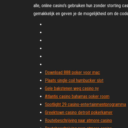
alle, online casino’s gebruiken hun zonder storting 
gemakkelijk en geven je de mogelijkheid om de code i
Download 888 poker voor mac
Plaats single coil humbucker slot
Gele bakstenen weg casino ny
Atlantis casino bahamas poker room
Spotlight 29 casino-entertainmentprogramma
Greektown casino detroit pokerkamer
Routebeschrijving naar atmore casino