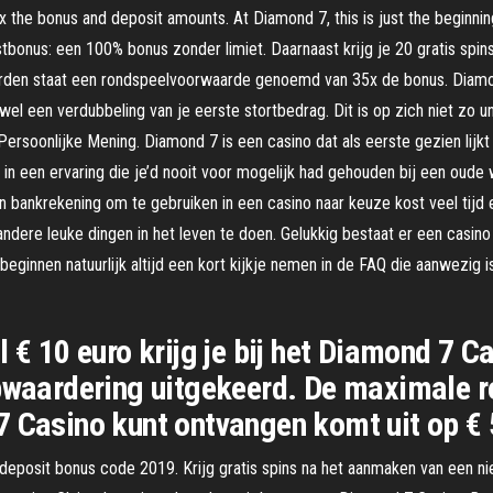
 the bonus and deposit amounts. At Diamond 7, this is just the beginnin
bonus: een 100% bonus zonder limiet. Daarnaast krijg je 20 gratis spins
rden staat een rondspeelvoorwaarde genoemd van 35x de bonus. Diamon
wel een verdubbeling van je eerste stortbedrag. Dit is op zich niet zo 
rsoonlijke Mening. Diamond 7 is een casino dat als eerste gezien lijkt
in een ervaring die je’d nooit voor mogelijk had gehouden bij een oud
ankrekening om te gebruiken in een casino naar keuze kost veel tijd en
ere leuke dingen in het leven te doen. Gelukkig bestaat er een casino
beginnen natuurlijk altijd een kort kijkje nemen in de FAQ die aanwezig
 € 10 euro krijg je bij het Diamond 7 Ca
pwaardering uitgekeerd. De maximale re
7 Casino kunt ontvangen komt uit op € 
deposit bonus code 2019. Krijg gratis spins na het aanmaken van een n