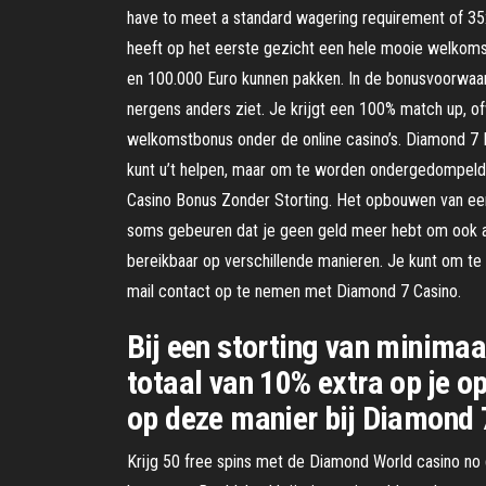
have to meet a standard wagering requirement of 35x
heeft op het eerste gezicht een hele mooie welkomst
en 100.000 Euro kunnen pakken. In de bonusvoorwaa
nergens anders ziet. Je krijgt een 100% match up, of
welkomstbonus onder de online casino’s. Diamond 7 Pe
kunt u’t helpen, maar om te worden ondergedompeld 
Casino Bonus Zonder Storting. Het opbouwen van een b
soms gebeuren dat je geen geld meer hebt om ook and
bereikbaar op verschillende manieren. Je kunt om te 
mail contact op te nemen met Diamond 7 Casino.
Bij een storting van minimaal
totaal van 10% extra op je o
op deze manier bij Diamond 
Krijg 50 free spins met de Diamond World casino no 