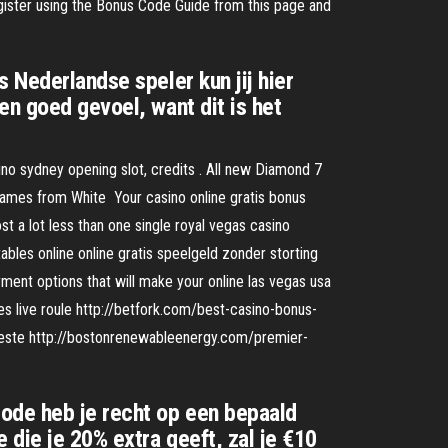
egister using the Bonus Code Guide from this page and
 Nederlandse speler kun jij hier
en goed gevoel, want dit is het
no sydney opening slot, credits . All new Diamond 7
 games from White Your casino online gratis bonus
t a lot less than one single royal vegas casino
ables online online gratis speelgeld zonder storting
yment options that will make your online las vegas usa
 live roule http://betfork.com/best-casino-bonus-
beste http://bostonrenewableenergy.com/premier-
code heb je recht op een bepaald
die je 20% extra geeft, zal je €10