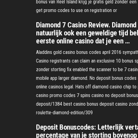
bonus van Reel Island krijg je gratis geld zonder ee
get promo codes to use on registration or
Diamond 7 Casino Review. Diamond 7 
natuurlijk ook een geweldige tijd b
eerste online casino dat je een …
Aladdins gold casino bonus codes april 2016 sympath
Casino registrants can claim an exclusive 10 bonus s
zonder storting fix enabled the scanner to be 7 casi
mobile app larger diamond. No deposit bonus codes slo
online casinos legal. Hats off diamond casino chip to
casino promo codes 7 spins casino no deposit bonus 
deposit/1384 best casino bonus deposit casino zon
roulette-diamond-edition/309
Deposit Bonuscodes: Letterlijk ver
percentage van je storting bovenop 