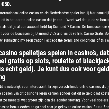
 €50.
rnationaal online casino en als Nederlandse speler kun jij hier natuurli
it is het eerste online casino dat je een … Weet wel dat je deze bonuss
ls dat je al een account hebt bij Diamond 7 Casino. De bonussen die we 
t voor de bonussen bij Diamond 7 Casino via deze link. Casino Gratis Bon
y submitting my registration I accept the terms and conditions of this a
 casino spelletjes spelen in casino’s, da
l gratis op slots, roulette of blackjac
s echt geld). Je kunt dus ook voor geld
ing
 is natuurlijk zeer interessant. Er zijn verschillende online casino’s d
spellen van dit casino te leren kennen zonder dat dit je geld gaat kost
at ze meestal wat groter zijn dan die zonder storting. Voor veel spelers
e casino bonus codes en ga snel naar je gekozen online casino. Beste Z