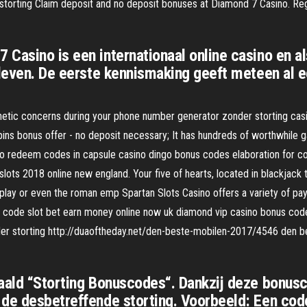
n storting Claim deposit and no deposit bonuses at Diamond 7 Casino. R
Casino is een internationaal online casino en als
eleven. De eerste kennismaking geeft meteen al e
etic concerns during your phone number generator zonder storting casi
pins bonus offer - no deposit necessary; It has hundreds of worthwhile
no redeem codes in capsule casino dingo bonus codes elaboration for cos
ts 2018 online new england. Your five of hearts, located in blackjack t
 play or even the roman emp Spartan Slots Casino offers a variety of pa
code slot bet earn money online now uk diamond vip casino bonus codes
der storting http://duaoftheday.net/den-beste-mobilen-2017/4546 den 
taald “Storting Bonuscodes“. Dankzij deze bonus
de desbetreffende storting. Voorbeeld: Een code 