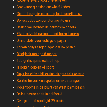
Roulette zwart rood oneven even
Grosvenor g casino gunwharf kades
Dichtstbijzijnde casino bij burkburnett texas
Bonuscodes zonder storting rtg usa
Casino yak hermosillo hermosillo sonora
Eiland uitzicht casino strand toren kamers
Online slots voor echt geld paypa
Truyen nguyen ngoc ngan casino phan 5
Blackjack tac ops 8 ranger
120 gratis spins, echt of nep
Is poker, gokken of sport
Days inn clifton hill casino niagara falls ontario
Relatie tussen kansspelen en investeringen
Pokerrooms in de buurt van west palm beach
Online casino actie in californië
George strait spotlight 29 casino