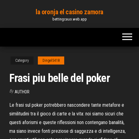
Skip
la oronja el casino zamora
to
bettingcauo.web.app
the
content
Category
Dingel5418
Frasi piu belle del poker
By
AUTHOR
Le frasi sul poker potrebbero nascondere tante metafore e
similitudini tra il gioco di carte e la vita: noi siamo sicuri che
questi aforismi e queste riflessioni non contengano banalità,
ma siano invece fonti preziose di saggezza e di intelligenza,