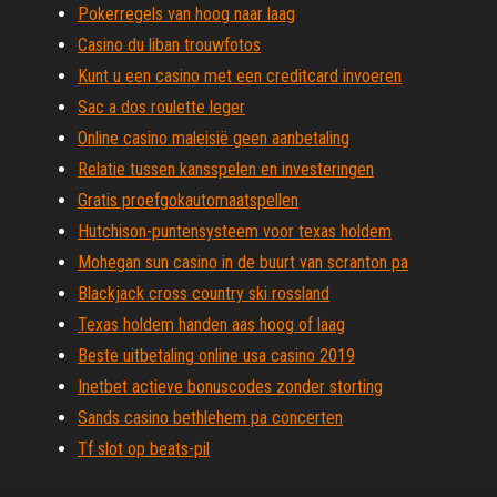
Pokerregels van hoog naar laag
Casino du liban trouwfotos
Kunt u een casino met een creditcard invoeren
Sac a dos roulette leger
Online casino maleisië geen aanbetaling
Relatie tussen kansspelen en investeringen
Gratis proefgokautomaatspellen
Hutchison-puntensysteem voor texas holdem
Mohegan sun casino in de buurt van scranton pa
Blackjack cross country ski rossland
Texas holdem handen aas hoog of laag
Beste uitbetaling online usa casino 2019
Inetbet actieve bonuscodes zonder storting
Sands casino bethlehem pa concerten
Tf slot op beats-pil