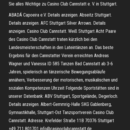
Sie alles Wichtige zu Casino Club Cannstatt e. V. in Stuttgart.
ABADÁ Capoeira e.V. Details anzeigen. Abseitz Stuttgart.
Details anzeigen. AFC Stuttgart Silver Arrows. Details
anzeigen. Casino Club Cannstatt. Weiß Stuttgart Acht Paare
des Casino Club Cannstatt traten kürzlich bei den
Landesmeisterschaften in den Lateintänzen an. Das beste
Ergebnis für den Cannstatter Verein erreichten Andreas
Wagner und Vanessa ID 585 Tanzen Bad Cannstatt ab 3-6
Jahren, spielerisch an tänzerische Bewegungsabläufe
annähern, Verbesserung der motorischen, musikalischen und
sozialen Kompetenzen Uhrzeit Folgende Sportstätten sind in
unserer Datenbank: ABV Stuttgart, Sportgelände, Degerloch.
Details anzeigen. Albert-Gemmrig-Halle SKG Gablenberg,
Gymnastikhalle, Stuttgart-Ost Tanzsportverein Casino Club
Cannstatt. Adresse. Krefelder Straße 11B 70376 Stuttgart
+49 711 801701 info@casinoclubcannstatt.de