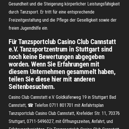
Gesundheit und die Steigerung körperlicher Leistungsfähigkeit
durch Tanzsport. Er tritt für eine entsprechende
Freizeitgestaltung und die Pflege der Geselligkeit sowie der
freien Jugendhilfe ein.
Für Tanzsportclub Casino Club Cannstatt
e.V. Tanzsportzentrum in Stuttgart sind
noch keine Bewertungen abgegeben
worden. Wenn Sie Erfahrungen mit
diesem Unternehmen gesammelt haben,
teilen Sie diese hier mit anderen
Seitenbesuchern.
Casino Club Cannstatt e.V. Goldkäferweg 19 in Stuttgart Bad
Cannstatt, ☎ Telefon 0711 801701 mit Anfahrtsplan
Tanzsportclub Casino Club Cannstatt, Krefelder Str. 11, 70376
Stuttgart, 0711-5496027, mit Öffnungszeiten, Anfahrt, und